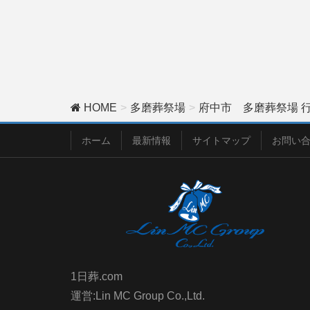
HOME
多磨葬祭場
府中市 多磨葬祭場 行
ホーム
最新情報
サイトマップ
お問い
1日葬.com
運営:Lin MC Group Co.,Ltd.