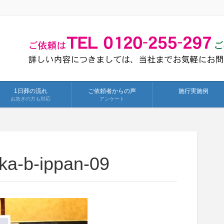
1日葬の流れ
ご依頼者からの声
施行実施例
お急ぎの方も対応
アンケート
ka-b-ippan-09