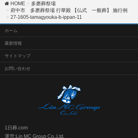
HOME
多磨葬祭場
府中市 多磨葬祭場 行華殿 【仏式 一般葬】 施行例
27-1605-tamagyouka-b-ippan-11
ホーム
最新情報
サイトマップ
お問い合わせ
1日葬.com
運営:Lin MC Group Co.,Ltd.