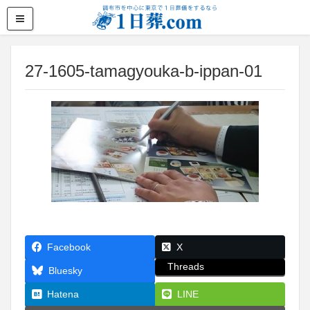
27-1605-tamagyouka-b-ippan-01
Facebook
X
Threads
Bluesky
Hatena
LINE