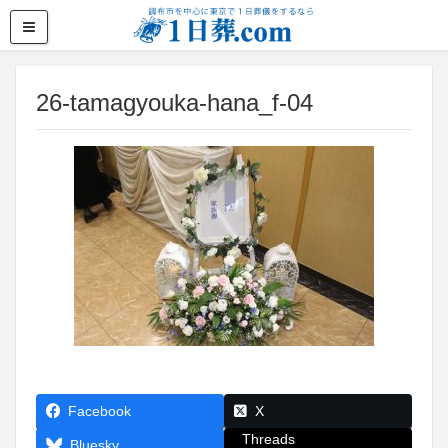
26-tamagyouka-hana_f-04
Facebook
X
Threads
Bluesky