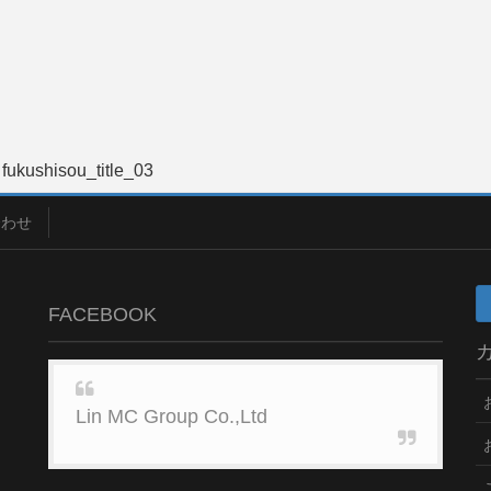
fukushisou_title_03
合わせ
FACEBOOK
Lin MC Group Co.,Ltd