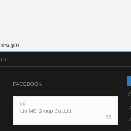
hitsugi01
合わせ
FACEBOOK
Lin MC Group Co.,Ltd