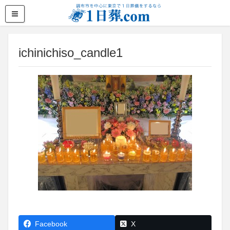
ichinichiso_candle1
Facebook
X