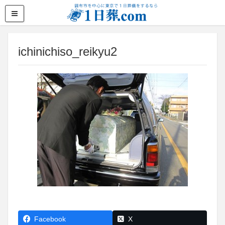
ichinichiso_reikyu2
Facebook
X