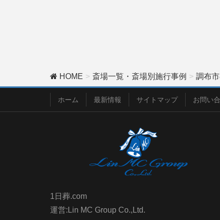
HOME
斎場一覧・斎場別施行事例
調布市
ホーム
最新情報
サイトマップ
お問い
1日葬.com
運営:Lin MC Group Co.,Ltd.