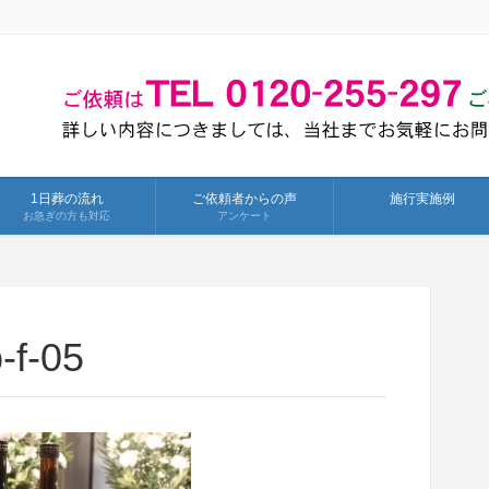
1日葬の流れ
ご依頼者からの声
施行実施例
お急ぎの方も対応
アンケート
-f-05