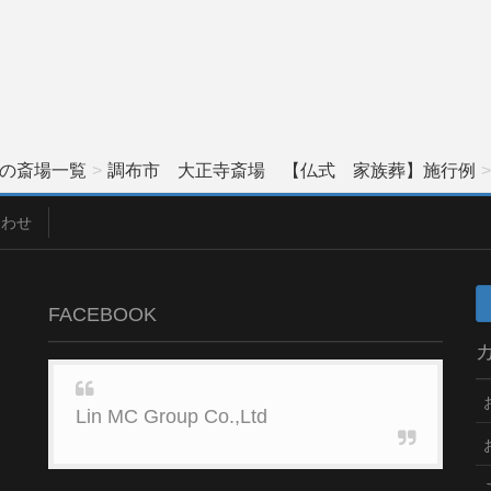
の斎場一覧
調布市 大正寺斎場 【仏式 家族葬】施行例
合わせ
FACEBOOK
Lin MC Group Co.,Ltd