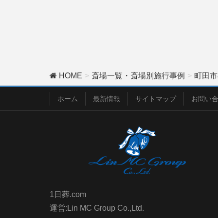
HOME
斎場一覧・斎場別施行事例
町田市
ホーム
最新情報
サイトマップ
お問い
1日葬.com
運営:Lin MC Group Co.,Ltd.