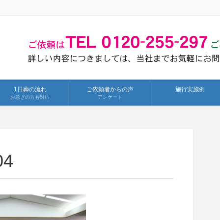
1日葬の流れ
ご依頼者からの声
施行実施例
お急ぎの方も対応
アンケート
04