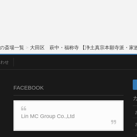
の斎場一覧
大田区 萩中・福称寺 【浄土真宗本願寺派・家族
合わせ
FACEBOOK
Lin MC Group Co.,Ltd