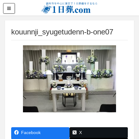
kouunnji_syugetudenn-b-one07
Facebook
X