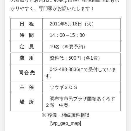
の看取りとお別れに 必要な情報と相談相続問題もわ
かりやすく、専門家がお話いたします！
日 程
2011年5月18日（火）
時 間
14：00～15：30
定 員
10名（※要予約）
費 用
資料代：500円（各1名）
042-488-8836にて受付していま
問 合 先
す。
主 催
ソウギＳＯＳ
調布市市民プラザ国領あくろす
場 所
２階 中奥
※ 葬儀・相続無料相談
[wp_geo_map]