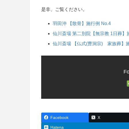
是非、ご覧ください。
羽田沖 【散骨】施行例 No.4
仙川斎場 第二別院【無宗教 1日葬】施行
仙川斎場 【仏式(曹洞宗) 家族葬】施行
Fo
Facebook
X
Hatena