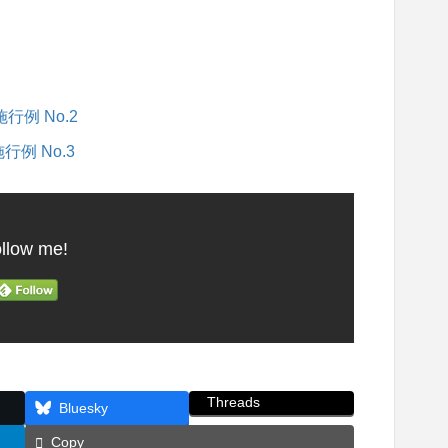
例 No.2
例 No.3
llow me!
Threads
Bluesky
Copy