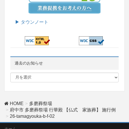
▶ タウンノート
過去のお知らせ
HOME
多磨葬祭場
府中市 多磨葬祭場 行華殿 【仏式 家族葬】 施行例
26-tamagyouka-b-f-02
ホーム