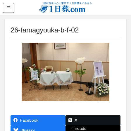
26-tamagyouka-b-f-02
Facebook
X
Threads
Bluesky