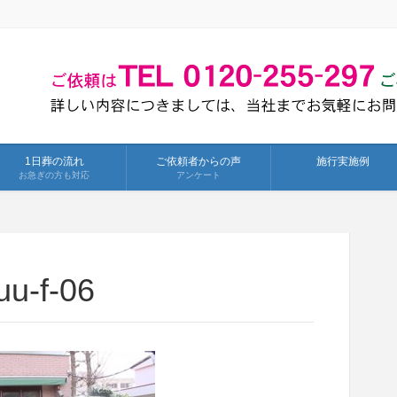
1日葬の流れ
ご依頼者からの声
施行実施例
お急ぎの方も対応
アンケート
u-f-06