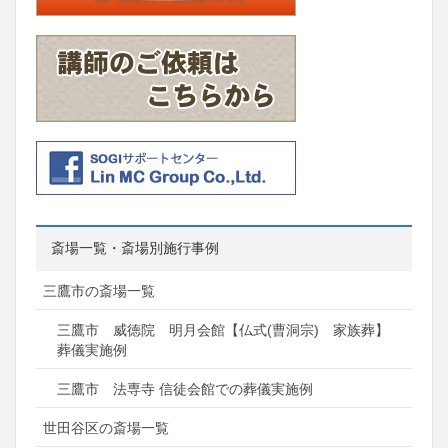
斎場一覧・斎場別施行事例
三鷹市の斎場一覧
三鷹市 威徳院 明月会館【仏式(曹洞宗) 家族葬】
葬儀実施例
三鷹市 法専寺 信徒会館での葬儀実施例
世田谷区の斎場一覧