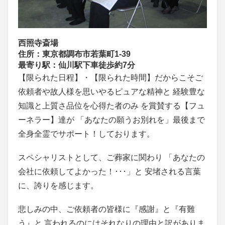
西照寺斎場
住所：東京都調布市若葉町1-39
最寄り駅：仙川駅下車徒歩約7分
【限られた日程】・【限られた時間】だからこそご
依頼者や故人様を思いやるピュアな精神と 経験豊な
知識と上質さ品位を心得た者のみ を賞賛する【フュ
ーネラー】達が 「あなたの願うお別れを」最後まで
全身全霊でサポート！しております。
スペシャリストとして、ご葬家に関わり 「あなたの
会社に依頼してよかった！･･･」と 安堵される言葉
に、誇りを感じます。
悲しみの中、ご依頼者の皆様に『感謝』と『有難
う』と 言われるのにはそれなりの理由と訳がありま