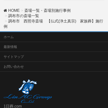
HOME
斎場一覧・斎場別施行事例
調布市の斎場一覧
調布市 西照寺斎場 【仏式(浄土真宗) 家族葬】施行
例
ホーム
最新情報
サイトマップ
お問い合わせ
1日葬.com