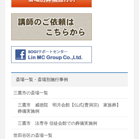
斎場一覧・斎場別施行事例
三鷹市の斎場一覧
三鷹市 威徳院 明月会館【仏式(曹洞宗) 家族葬】
葬儀実施例
三鷹市 法専寺 信徒会館での葬儀実施例
世田谷区の斎場一覧