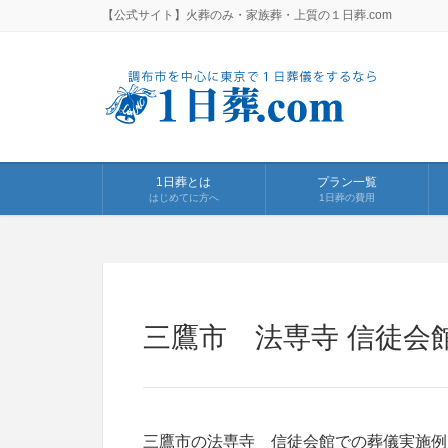
【公式サイト】火葬のみ・家族葬・上質の１日葬.com
1日葬とは
プラン一覧
はじめてに方へ
1日葬の費用
三鷹市 法専寺 信徒会
三鷹市の法専寺 信徒会館での葬儀実施例