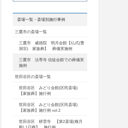
斎場一覧・斎場別施行事例
三鷹市の斎場一覧
三鷹市 威徳院 明月会館【仏式(曹
洞宗) 家族葬】 葬儀実施例
三鷹市 法専寺 信徒会館での葬儀実
施例
世田谷区の斎場一覧
世田谷区 みどり会館(区民斎場)
【家族葬】施行例
世田谷区 みどり会館(区民斎場)
【家族葬】施行例 vol.2
世田谷区 耕雲寺 【第2斎場(種月
殿) 1日葬】 施行例