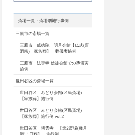
斎場一覧・斎場別施行事例
三鷹市の斎場一覧
三鷹市 威徳院 明月会館【仏式(曹
洞宗) 家族葬】 葬儀実施例
三鷹市 法専寺 信徒会館での葬儀実
施例
世田谷区の斎場一覧
世田谷区 みどり会館(区民斎場)
【家族葬】施行例
世田谷区 みどり会館(区民斎場)
【家族葬】施行例 vol.2
世田谷区 耕雲寺 【第2斎場(種月
殿) 1日葬】 施行例