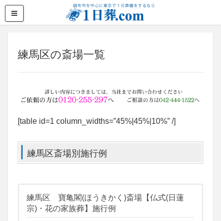
練馬区の斎場一覧
[table id=1 column_widths=”45%|45%|10%” /]
練馬区斎場別施行例
練馬区 寶亀閣(ほうきかく)斎場【仏式(日蓮
宗)・花の家族葬】施行例