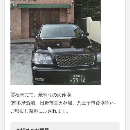
霊柩車にて、最寄りの火葬場
(南多摩斎場、日野市営火葬場、八王子市斎場等)へ
ご移動し荼毘にふされます。