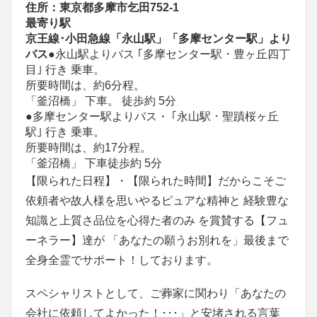
住所：東京都多摩市乞田752-1
最寄り駅
京王線･小田急線「永山駅」「多摩センター駅」より
バス
●永山駅よりバス ｢多摩センター駅 ･ 豊ヶ丘四丁
目｣ 行き 乗車。
所要時間は、約6分程。
「釜沼橋」 下車。 徒歩約 5分
●多摩センター駅よりバス・ ｢永山駅 ･ 聖蹟桜ヶ丘
駅｣ 行き 乗車。
所要時間は、約17分程。
「釜沼橋」 下車徒歩約 5分
【限られた日程】・【限られた時間】だからこそご
依頼者や故人様を思いやるピュアな精神と 経験豊な
知識と上質さ品位を心得た者のみ を賞賛する【フュ
ーネラー】達が 「あなたの願うお別れを」最後まで
全身全霊でサポート！しております。
スペシャリストとして、ご葬家に関わり「あなたの
会社に依頼してよかった！･･･」と安堵される言葉