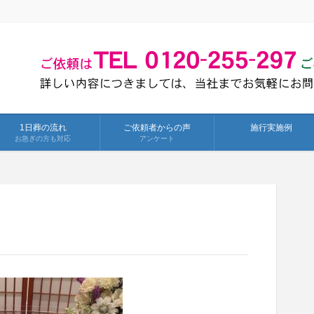
1日葬の流れ
ご依頼者からの声
施行実施例
お急ぎの方も対応
アンケート
3