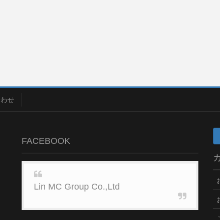
合わせ
FACEBOOK
Lin MC Group Co.,Ltd